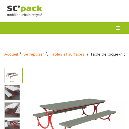
Aller
au
contenu
Accueil
\
Se reposer
\
Tables et surfaces
\
Table de pique-niqu