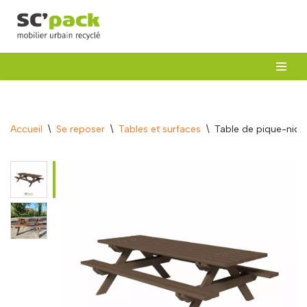
Aller
au
contenu
Accueil
\
Se reposer
\
Tables et surfaces
\
Table de pique-niq