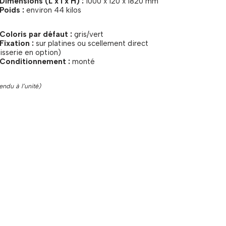
Dimensions (L x l x H) :
1000 x 120 x 1820 mm
Poids :
environ 44 kilos
 Coloris par défaut :
gris/vert
Fixation :
sur platines ou scellement direct
isserie en option)
 Conditionnement :
monté
endu à l’unité)