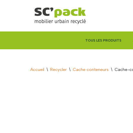
Aller
au
contenu
TOUS LES PRODUITS
Accueil
\
Recycler
\
Cache conteneurs
\
Cache-co