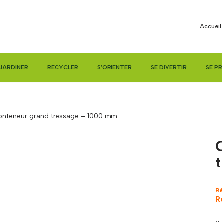
Accueil
JARDINER
RECYCLER
S’ORIENTER
SE DIVERTIR
SE P
nteneur grand tressage – 1000 mm
R
R