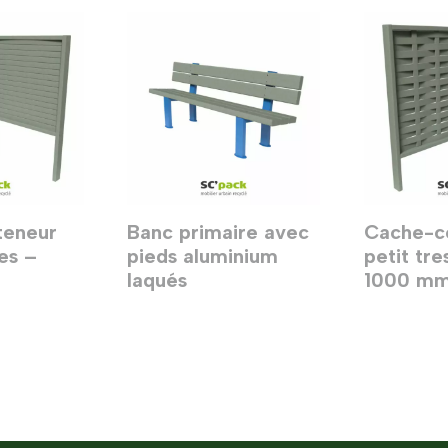
teneur
Banc primaire avec
Cache-c
es –
pieds aluminium
petit tr
laqués
1000 m