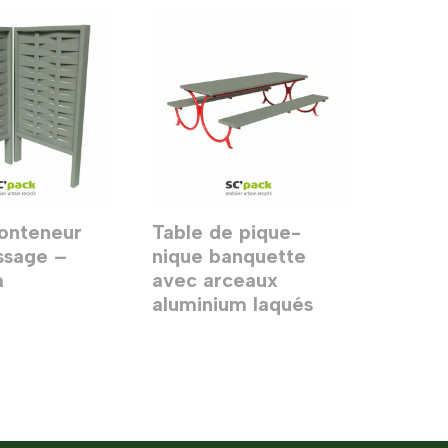
onteneur
Table de pique-
essage –
nique banquette
m
avec arceaux
aluminium laqués