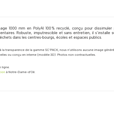
sage 1000 mm en PolyAl 100 % recyclé, conçu pour dissimuler
entaires. Robuste, imputrescible et sans entretien, il s’installe 
échets dans les centres‑bourgs, écoles et espaces publics.
 la transparence de la gamme SC’PACK, nous n’utilisons aucune image générée
réelles ou conçu en interne (modèle 3D). Photos non contractuelles.
 ligne.
tion
à Notre-Dame-d’Oé.