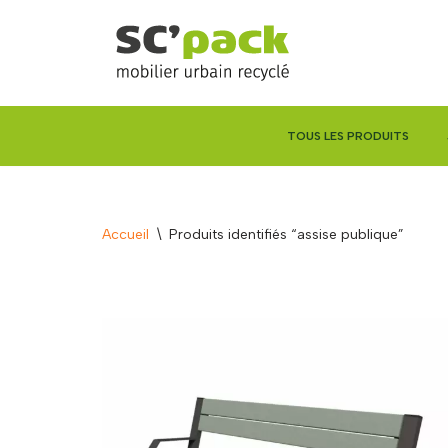
Aller
au
contenu
TOUS LES PRODUITS
Accueil
\
Produits identifiés “assise publique”