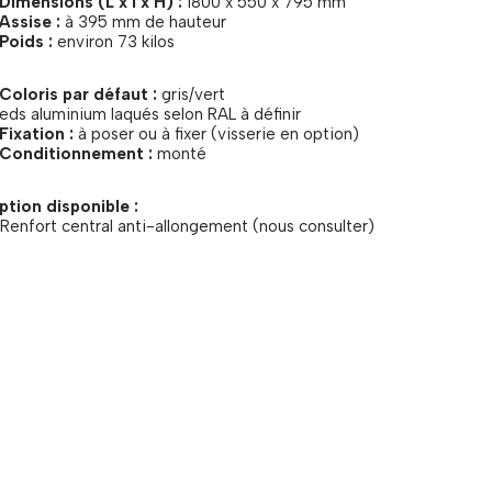
Dimensions (L x l x H) :
1800 x 550 x 795 mm
Assise :
à 395 mm de hauteur
Poids :
environ 73 kilos
 Coloris par défaut :
gris/vert
eds aluminium laqués selon RAL à définir
Fixation :
à poser ou à fixer (visserie en option)
 Conditionnement :
monté
ption disponible :
Renfort central anti-allongement (nous consulter)