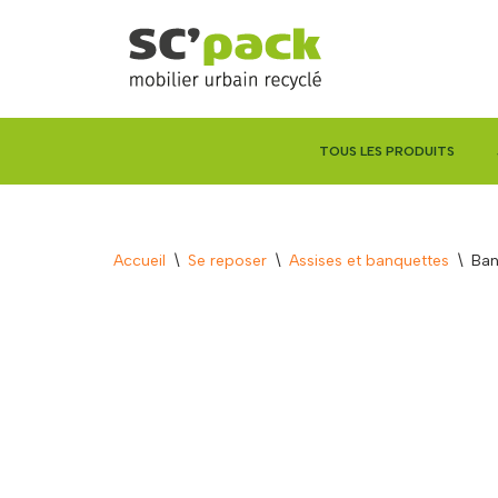
Aller
au
contenu
TOUS LES PRODUITS
Accueil
\
Se reposer
\
Assises et banquettes
\
Ban