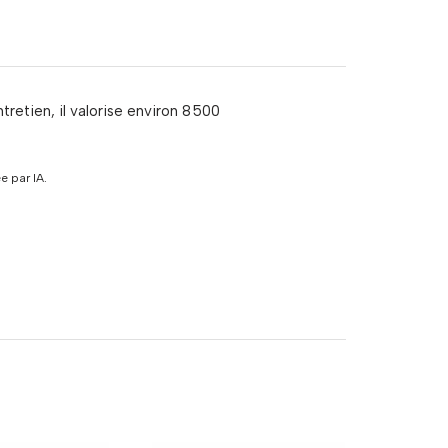
retien, il valorise environ 8 500
 par IA.