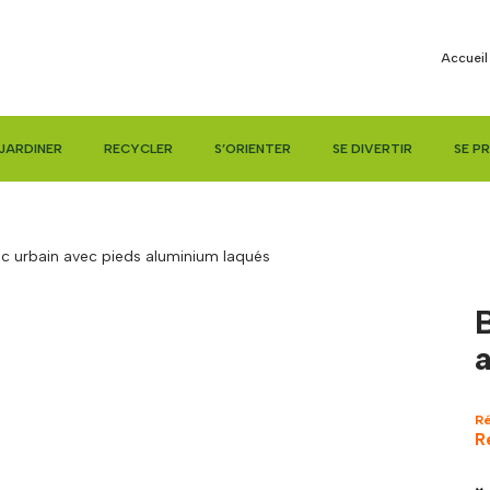
Accueil
JARDINER
RECYCLER
S’ORIENTER
SE DIVERTIR
SE P
c urbain avec pieds aluminium laqués
R
R