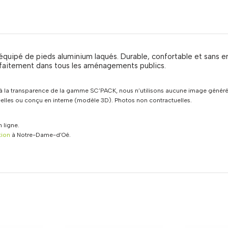
équipé de pieds aluminium laqués. Durable, confortable et sans ent
arfaitement dans tous les aménagements publics.
 la transparence de la gamme SC’PACK, nous n’utilisons aucune image générée
réelles ou conçu en interne (modèle 3D). Photos non contractuelles.
 ligne.
tion
à Notre-Dame-d’Oé.