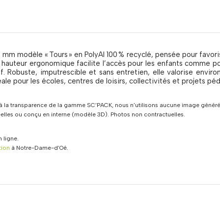
mm modèle « Tours » en PolyAl 100 % recyclé, pensée pour favorise
a hauteur ergonomique facilite l’accès pour les enfants comme pou
if. Robuste, imputrescible et sans entretien, elle valorise enviro
ale pour les écoles, centres de loisirs, collectivités et projets p
 la transparence de la gamme SC’PACK, nous n’utilisons aucune image générée
réelles ou conçu en interne (modèle 3D). Photos non contractuelles.
 ligne.
tion
à Notre-Dame-d’Oé.