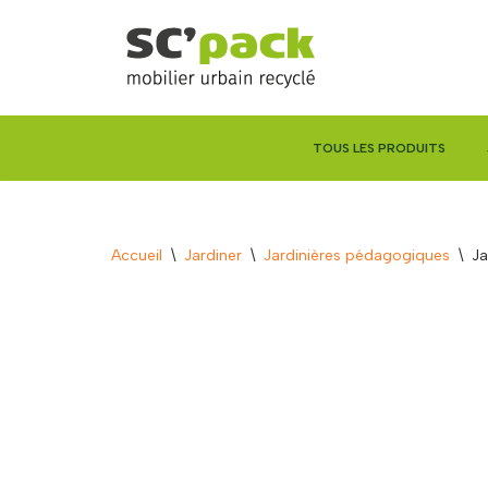
Aller
au
contenu
TOUS LES PRODUITS
Accueil
\
Jardiner
\
Jardinières pédagogiques
\
Ja