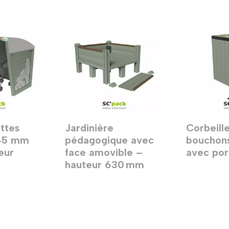
ttes
Jardinière
Corbeille
645 mm
pédagogique avec
bouchons
eur
face amovible –
avec por
hauteur 630 mm