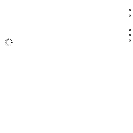
× 
× 
×
× 
×