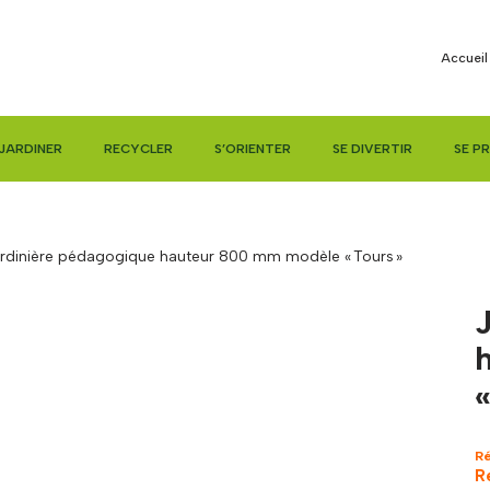
Accueil
JARDINER
RECYCLER
S’ORIENTER
SE DIVERTIR
SE P
rdinière pédagogique hauteur 800 mm modèle « Tours »
«
R
R