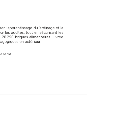
r l’apprentissage du jardinage et la
r les adultes, tout en sécurisant les
n 28 220 briques alimentaires. Livrée
édagogiques en extérieur.
 par IA.