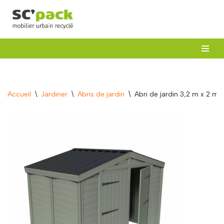
Aller
au
contenu
Accueil
\
Jardiner
\
Abris de jardin
\
Abri de jardin 3,2 m x 2 m 