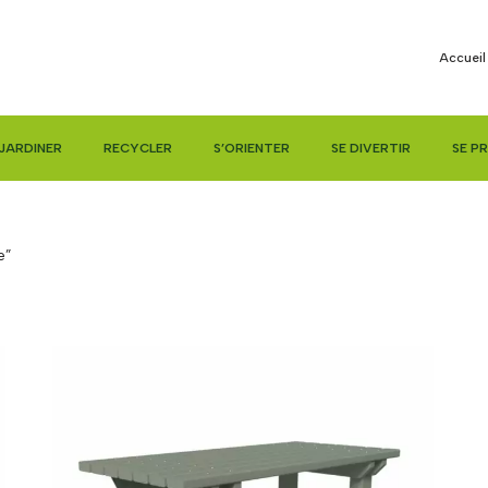
Accueil
JARDINER
RECYCLER
S’ORIENTER
SE DIVERTIR
SE P
e”