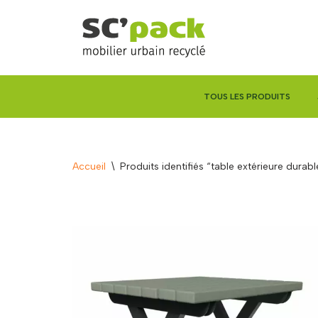
Aller
au
contenu
TOUS LES PRODUITS
Accueil
\
Produits identifiés “table extérieure durabl