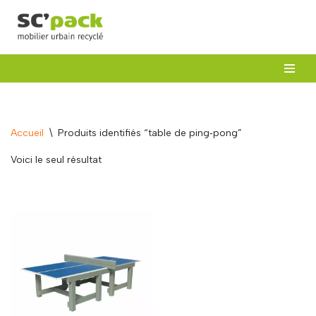
Aller
au
contenu
Accueil
\
Produits identifiés “table de ping‑pong”
Voici le seul résultat