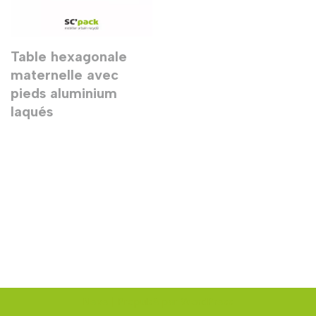
Table hexagonale
maternelle avec
pieds aluminium
laqués
Neve
| Propulsé par
WordPress