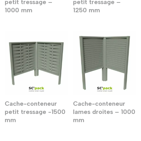
petit tressage –
petit tressage –
1000 mm
1250 mm
Cache-conteneur
Cache-conteneur
petit tressage -1500
lames droites – 1000
mm
mm