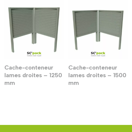
Cache-conteneur
Cache-conteneur
lames droites – 1250
lames droites – 1500
mm
mm
Neve
| Propulsé par
WordPress